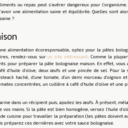
iments ou repas peut s’avérer dangereux pour l’organisme.
’avoir une alimentation saine et équilibrée. Quelles sont alo
saine ?
aison
ne alimentation écoresponsable, optez pour la pâtes bolog
ires, rendez-vous sur
un site intéressant
. Comme la plupar
ents pour préparer la pâte bolognaise maison. En effet, vous 
fé d’huile d’olive, deux œufs et une pincée de sel. Pour la 
steack haché, d’une tomate, d’un demi morceau d’oignon et d
mates concentrées, un cuillère à café d’huile d’olive et une 
rine dans un récipient puis, ajoutez les œufs. À présent, mél
de vos mains. Si la pâte est bien homogène, versez l’huile d’ol
de cuisine pour travailler la préparation (les pâtes doivent a
is préparez ces dernières avec votre sauce bolognaise.