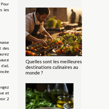
 Pour
rs les
naise
t des
aurez
sauce
Quelles sont les meilleures
’ail.
destinations culinaires au
pincée
monde ?
angez
ive et
voir 2