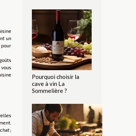
uisine
ent un
 pour
goûts
, vous
isine
Pourquoi choisir la
cave à vin La
Sommelière ?
elles
ement.
chat ;