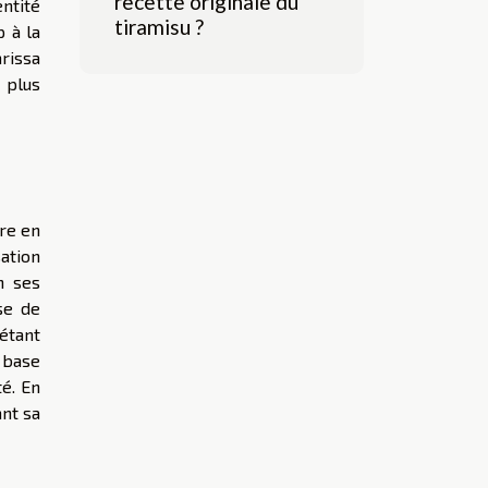
recette originale du
entité
tiramisu ?
p à la
rissa
e plus
re en
ation
n ses
se de
étant
à base
é. En
nt sa