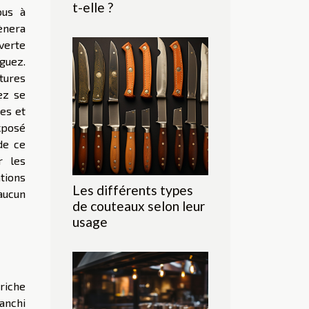
t-elle ?
ous à
ènera
uverte
guez.
tures
ez se
les et
xposé
de ce
r les
tions
Les différents types
aucun
de couteaux selon leur
usage
riche
ranchi