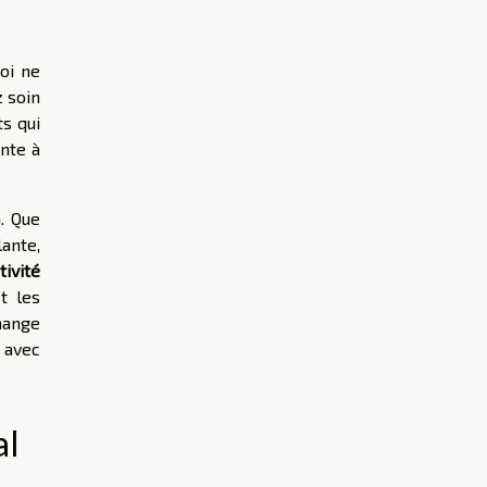
oi ne
 soin
s qui
ante à
. Que
lante,
tivité
t les
hange
 avec
al