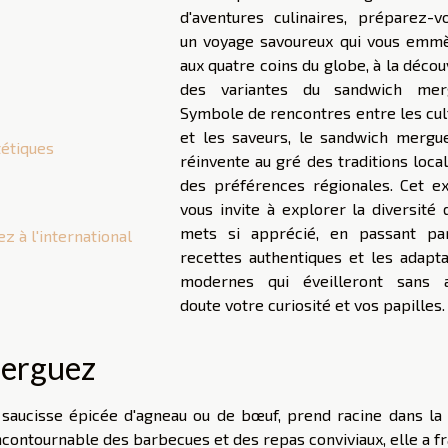
d'aventures culinaires, préparez-v
un voyage savoureux qui vous emm
aux quatre coins du globe, à la déco
des variantes du sandwich mer
Symbole de rencontres entre les cul
et les saveurs, le sandwich mergu
étiques
réinvente au gré des traditions loca
des préférences régionales. Cet e
vous invite à explorer la diversité 
mets si apprécié, en passant pa
 à l'international
recettes authentiques et les adapta
modernes qui éveilleront sans 
doute votre curiosité et vos papilles.
merguez
 saucisse épicée d'agneau ou de bœuf, prend racine dans la 
incontournable des barbecues et des repas conviviaux, elle a f