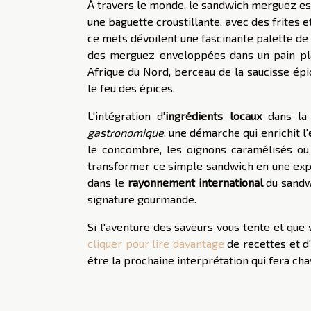
À travers le monde, le sandwich merguez est s
une baguette croustillante, avec des frites e
ce mets dévoilent une fascinante palette de v
des merguez enveloppées dans un pain plat
Afrique du Nord, berceau de la saucisse ép
le feu des épices.
L'intégration d'
ingrédients locaux
dans la 
gastronomique
, une démarche qui enrichit l'
le concombre, les oignons caramélisés ou
transformer ce simple sandwich en une expl
dans le
rayonnement international
du sandw
signature gourmande.
Si l'aventure des saveurs vous tente et que
cliquer pour lire davantage
de recettes et d'
être la prochaine interprétation qui fera cha