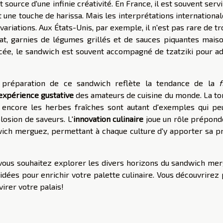
ource d'une infinie créativité. En France, il est souvent serv
t une touche de harissa. Mais les interprétations internationa
ariations. Aux États-Unis, par exemple, il n'est pas rare de t
, garnies de légumes grillés et de sauces piquantes maiso
icée, le sandwich est souvent accompagné de tzatziki pour ad
préparation de ce sandwich reflète la tendance de la
f
expérience gustative
des amateurs de cuisine du monde. La to
 encore les herbes fraîches sont autant d'exemples qui pe
osion de saveurs. L'
innovation culinaire
joue un rôle prépond
ich merguez, permettant à chaque culture d'y apporter sa p
 vous souhaitez explorer les divers horizons du sandwich mer
idées pour enrichir votre palette culinaire. Vous découvrirez
virer votre palais!