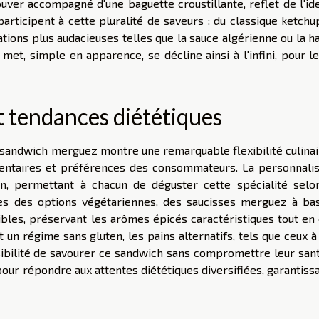
rouver accompagné d'une baguette croustillante, reflet de l'id
 participent à cette pluralité de saveurs : du classique ketchu
ions plus audacieuses telles que la sauce algérienne ou la ha
met, simple en apparence, se décline ainsi à l'infini, pour l
 tendances diététiques
e sandwich merguez montre une remarquable flexibilité culinai
imentaires et préférences des consommateurs. La personnalis
on, permettant à chacun de déguster cette spécialité selo
tes des options végétariennes, des saucisses merguez à ba
bles, préservant les arômes épicés caractéristiques tout en 
t un régime sans gluten, les pains alternatifs, tels que ceux 
ssibilité de savourer ce sandwich sans compromettre leur sant
r répondre aux attentes diététiques diversifiées, garantissa