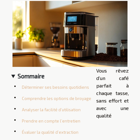
Vous rêvez
Sommaire
d’un café
parfait à
Déterminer ses besoins quotidiens
chaque tasse,
Comprendre les options de broyage
sans effort et
avec une
Analyser la facilité d’utilisation
qualité
Prendre en compte l’entretien
Évaluer la qualité d’extraction