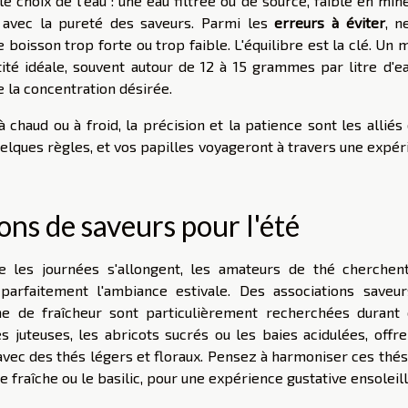
 choix de l'eau : une eau filtrée ou de source, faible en min
avec la pureté des saveurs. Parmi les
erreurs à éviter
, n
boisson trop forte ou trop faible. L'équilibre est la clé. Un 
tité idéale, souvent autour de 12 à 15 grammes par litre d'ea
 la concentration désirée.
à chaud ou à froid, la précision et la patience sont les alliés
uelques règles, et vos papilles voyageront à travers une expé
ons de saveurs pour l'été
 les journées s'allongent, les amateurs de thé cherchen
parfaitement l'ambiance estivale. Des associations saveur
he de fraîcheur sont particulièrement recherchées durant 
 juteuses, les abricots sucrés ou les baies acidulées, offre
 avec des thés légers et floraux. Pensez à harmoniser ces thé
 fraîche ou le basilic, pour une expérience gustative ensoleil