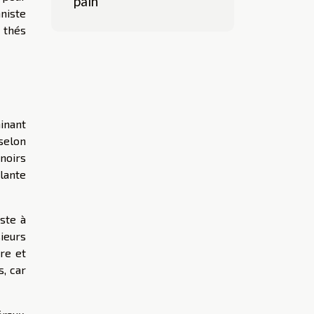
pain
niste
 thés
inant
 selon
noirs
lante
iste à
ieurs
re et
s, car