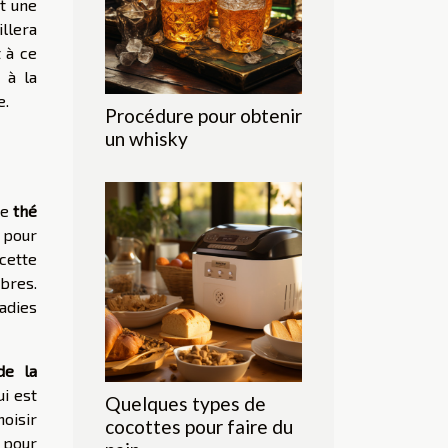
nt une
llera
 à ce
 à la
e.
Procédure pour obtenir
un whisky
Le
thé
 pour
cette
bres.
adies
de la
ui est
Quelques types de
oisir
cocottes pour faire du
 pour