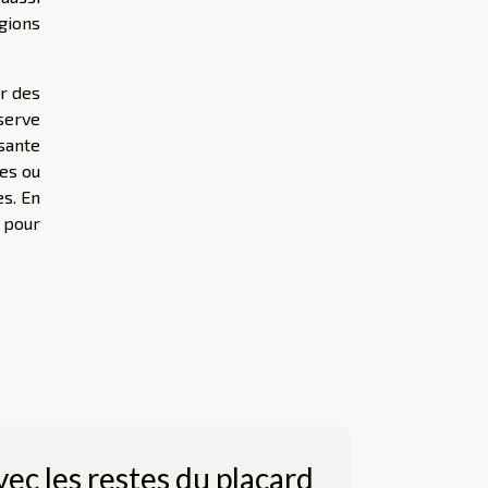
gions
r des
serve
ssante
les ou
es. En
 pour
vec les restes du placard