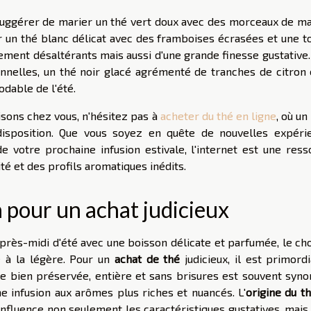
suggérer de marier un thé vert doux avec des morceaux de m
r un thé blanc délicat avec des framboises écrasées et une t
ement désaltérants mais aussi d'une grande finesse gustative.
onnelles, un thé noir glacé agrémenté de tranches de citron 
dable de l'été.
sons chez vous, n'hésitez pas à
acheter du thé en ligne
, où un
isposition. Que vous soyez en quête de nouvelles expéri
 votre prochaine infusion estivale, l'internet est une ress
té et des profils aromatiques inédits.
n pour un achat judicieux
près-midi d'été avec une boisson délicate et parfumée, le cho
 à la légère. Pour un
achat de thé
judicieux, il est primord
lle bien préservée, entière et sans brisures est souvent syn
e infusion aux arômes plus riches et nuancés. L'
origine du t
influence non seulement les caractéristiques gustatives, mais