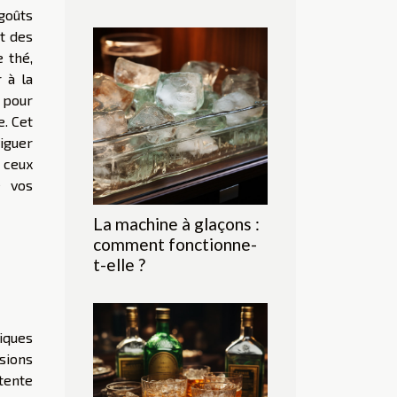
goûts
et des
 thé,
 à la
 pour
. Cet
iguer
r ceux
e vos
La machine à glaçons :
comment fonctionne-
t-elle ?
iques
sions
tente