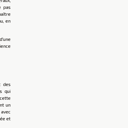
éraux,
e pas
maître
u, en
 d'une
rience
t des
s qui
cette
nt un
s avec
lée et