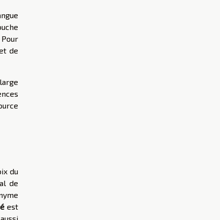
angue
ouche
 Pour
et de
 large
ences
ource
ix du
ial de
onyme
hé
est
 aussi