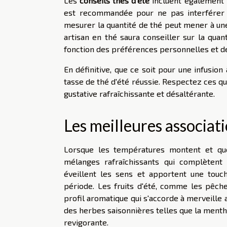
Les
conseils thés d'été
incluent également le
est recommandée pour ne pas interférer 
mesurer la quantité de thé peut mener à une 
artisan en thé saura conseiller sur la quan
fonction des préférences personnelles et de
En définitive, que ce soit pour une infusion 
tasse de thé d'été réussie. Respectez ces q
gustative rafraîchissante et désaltérante.
Les meilleures associati
Lorsque les températures montent et que
mélanges rafraîchissants qui complètent 
éveillent les sens et apportent une touc
période. Les fruits d'été, comme les pêches
profil aromatique qui s'accorde à merveille
des herbes saisonnières telles que la menthe
revigorante.