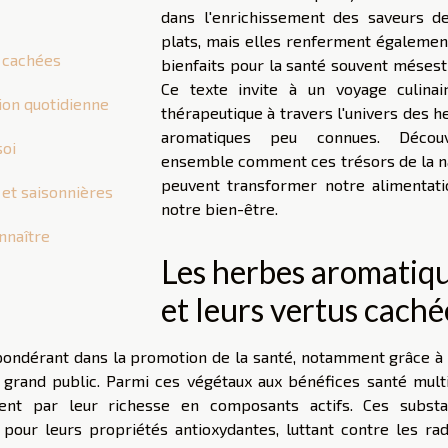
dans l'enrichissement des saveurs d
plats, mais elles renferment égalemen
s cachées
bienfaits pour la santé souvent mésest
Ce texte invite à un voyage culinai
ion quotidienne
thérapeutique à travers l'univers des 
aromatiques peu connues. Découv
soi
ensemble comment ces trésors de la n
peuvent transformer notre alimentati
 et saisonnières
notre bien-être.
nnaître
Les herbes aromatiq
et leurs vertus caché
pondérant dans la promotion de la santé, notamment grâce à 
 grand public. Parmi ces végétaux aux bénéfices santé multi
ent par leur richesse en composants actifs. Ces substa
pour leurs propriétés antioxydantes, luttant contre les rad