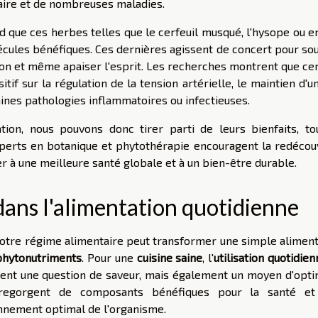
laire et de nombreuses maladies.
 que ces herbes telles que le cerfeuil musqué, l'hysope ou e
lécules bénéfiques. Ces dernières agissent de concert pour so
ion et même apaiser l'esprit. Les recherches montrent que cer
if sur la régulation de la tension artérielle, le maintien d'u
aines pathologies inflammatoires ou infectieuses.
ion, nous pouvons donc tirer parti de leurs bienfaits, to
experts en botanique et phytothérapie encouragent la redécou
er à une meilleure santé globale et à un bien-être durable.
dans l'alimentation quotidienne
otre régime alimentaire peut transformer une simple aliment
phytonutriments
. Pour une
cuisine saine
, l'
utilisation quotidie
ment une question de saveur, mais également un moyen d'opti
s regorgent de composants bénéfiques pour la santé et
nnement optimal de l'organisme.