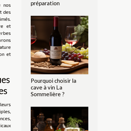
préparation
e nos
t des
imés.
re et
herbes
rons
ature
on et
ues
Pourquoi choisir la
cave à vin La
es
Sommelière ?
leurs
ples,
nces,
icaux