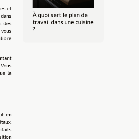
ves et
À quoi sert le plan de
 dans
travail dans une cuisine
, des
?
 vous
libre
entant
 Vous
ue la
ut en
étaux,
faits
ition