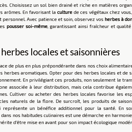
xcès. Choisissez un sol bien drainé et riche en matières orga
s arômes. En favorisant la
culture
de ces végétaux chez vous,
t personnel. Avec patience et soin, observez vos
herbes à dom
les
pousser soi-même
, garantissant ainsi fraîcheur et qualit
 herbes locales et saisonnières
ce de plus en plus prépondérante dans nos choix alimentaire
 des herbes aromatiques. Opter pour des herbes locales et de 
ronnement. En privilégiant ces produits, non seulement le tra
bone associée à leur distribution, mais cela contribue égalem
mes. Cultiver ou acheter des herbes locales favorise les es
les naturels de la flore. De surcroît, les produits de saison
ui représente un bénéfice additionnel pour la santé. En s
on dans nos habitudes culinaires est une démarche en harmonie
mérite d'être mise en avant pour son impact écologique modér