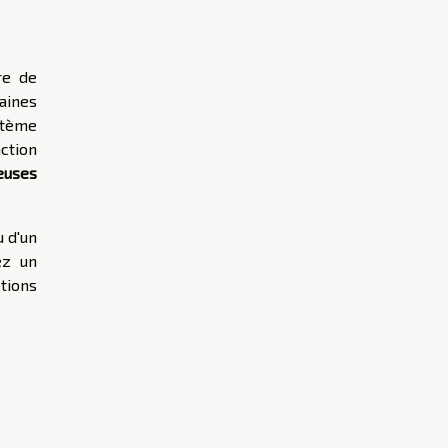
re de
taines
stème
ction
euses
 d'un
ez un
tions