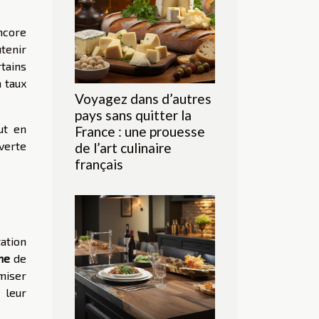
ncore
utenir
tains
n taux
Voyagez dans d’autres
pays sans quitter la
ut en
France : une prouesse
verte
de l’art culinaire
français
ation
nne
de
miser
 leur