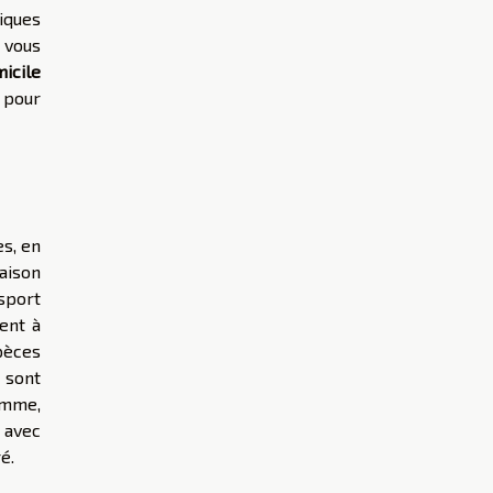
niques
 vous
icile
é pour
s, en
saison
nsport
ent à
pèces
 sont
omme,
 avec
é.