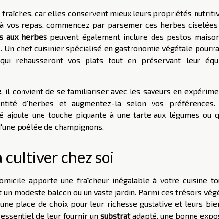
fraîches, car elles conservent mieux leurs propriétés nutriti
t à vos repas, commencez par parsemer ces herbes ciselées
es aux herbes
peuvent également inclure des pestos maison
. Un chef cuisinier spécialisé en gastronomie végétale pourra
 qui rehausseront vos plats tout en préservant leur équi
e
, il convient de se familiariser avec les saveurs en expérim
antité d'herbes et augmentez-la selon vos préférences.
é ajoute une touche piquante à une tarte aux légumes ou q
 d'une poêlée de champignons.
cultiver chez soi
micile apporte une fraîcheur inégalable à votre cuisine to
t un modeste balcon ou un vaste jardin. Parmi ces trésors vég
ne place de choix pour leur richesse gustative et leurs bien
t essentiel de leur fournir un
substrat
adapté, une bonne expos